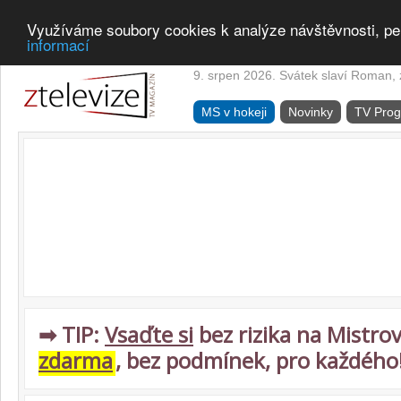
Využíváme soubory cookies k analýze návštěvnosti, pe
informací
9. srpen 2026. Svátek slaví Roman, z
MS v hokeji
Novinky
TV Pro
➡ TIP:
Vsaďte si
bez rizika na Mistrov
zdarma
, bez podmínek, pro každého