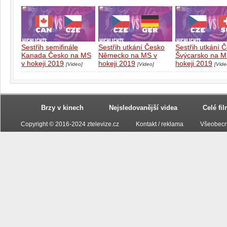
Sestřih semifinále
Sestřih utkání Česko
Sestřih utkání 
Kanada Česko na MS
Německo na MS v
Švýcarsko na M
v hokeji 2019
hokeji 2019
hokeji 2019
[Video]
[Video]
[Vide
Brzy v kinech
Nejsledovanější videa
Celé fi
Copyright © 2016-2024 ztelevize.cz
Kontakt / reklama
Všeobecn