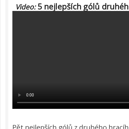
5 nejlepších gólů druhéh
Video:
Pět nejlepších gólů z druhého hracíh