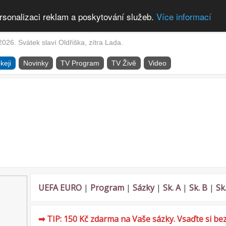
rsonalizaci reklam a poskytování služeb.
Více informací
2026. Svátek slaví Oldřiška, zítra Lada.
keji
Novinky
TV Program
TV Živě
Video
UEFA EURO
|
Program
|
Sázky
|
Sk. A
|
Sk. B
|
Sk
➡ TIP: 150 Kč zdarma na Vaše sázky. Vsaďte si bez 