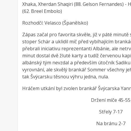
Xhaka, Xherdan Shaqiri (88. Gelson Fernandes) - 
(62. Breel Embolo)
Rozhodčí: Velasco (Španělsko)
Zápas začal pro favorita skvěle, již v páté minutě
stoper Schär a uklidil míč před vybíhajícím brank
přebrali iniciativu reprezentanti Albánie, ale netr
minut dostal dvě žluté karty a tudíž červenou kapi
albánský tým nevzdal a především útočník Sadiku
vyrovnání, ale skvělý brankář Sommer všechny jeh
tak Švýcarsku těsnou výhru jedna, nula.
Hráčem utkání byl zvolen brankář Švýcarska Ya
Držení míče 45-55
Střely 7-17
Na bránu 2-7