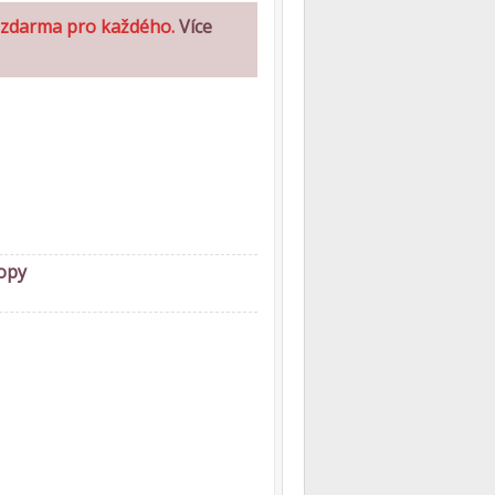
y zdarma pro každého.
Více
ropy