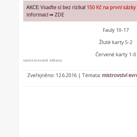
AKCE:
Vsaďte si bez rizika!
150 Kč na první sázk
informací ➡ ZDE
Fauly 10-17
Žluté karty 5-2
Červené karty 1-0
sponzorované odkazy
Zveřejněno: 12.6.2016 | Témata:
mistrovství ev