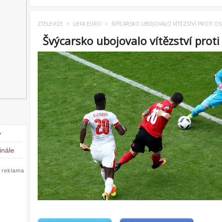
ZTELEVIZE
>
UEFA EURO
>
ŠVÝCARSKO UBOJOVALO VÍTĚZSTVÍ PROTI OS
Švýcarsko ubojovalo vítězství proti
y
inále
reklama