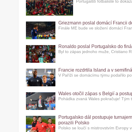
Portugalští fotbalisté to doká
Griezmann poslal domácí Francii do
Finále ME bude ve složení domácí Fran
Ronaldo poslal Portugalsko do finá
Byl to zápas jednoho muže, Cristiano R
Francie rozdrtila Island a v semif
V Paříži se domácímu týmu podařilo potv
Wales otočil zápas s Belgií a postu
Pohádka zvaná Wales pokračuje! Tým 
Portugalsko dál postupuje turnajem 
porazili Polsko
Polsko se loučí s mistrovstvím Evropy 