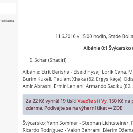
reklama
11.6.2016 v 15:00 hodin, Stade Bolla
Albánie 0:1 Švýcarsko (
Schär (Shaqiri)
Albánie: Etrit Berisha - Elseid Hysaj, Lorik Cana, 
Burim Kukeli, Taulant Xhaka (62. Ergys Kaçe), Odise
Amir Abrashi, Ermir Lenjani, Armando Sadiku (82.
Za 22 Kč vyhrál 19 tisíc!
Vsaďte si i Vy.
150 Kč na 
zdarma. Podívejte se na výherní tiket ➡ ZDE
Švýcarsko: Yann Sommer - Stephan Lichtsteiner, 
Ricardo Rodríguez - Valon Behrami, Blerim Džemaili