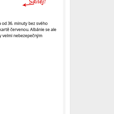
la od 36. minuty bez svého
kartě červenou. Albánie se ale
sty velmi nebezepečným