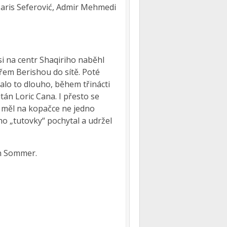
Haris Seferović, Admir Mehmedi
 si na centr Shaqiriho naběhl
ářem Berishou do sítě. Poté
valo to dlouho, během třinácti
tán Loric Cana. I přesto se
 měl na kopačce ne jedno
o „tutovky“ pochytal a udržel
nn Sommer.