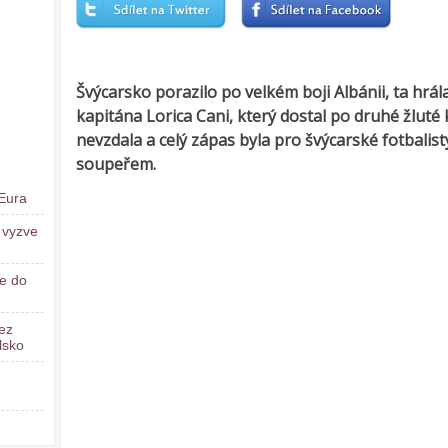
Švýcarsko porazilo po velkém boji Albánii, ta hrá
kapitána Lorica Cani, který dostal po druhé žluté 
nevzdala a celý zápas byla pro švýcarské fotbali
soupeřem.
 Eura
e vyzve
je do
ez
lsko