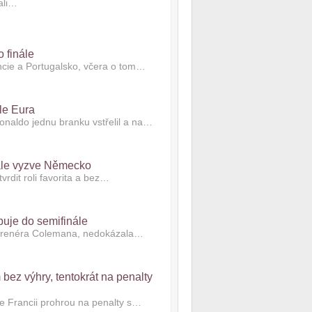
zali…
 finále
cie a Portugalsko, včera o tom…
le Eura
onaldo jednu branku vstřelil a na…
inále vyzve Německo
rdit roli favorita a bez…
puje do semifinále
trenéra Colemana, nedokázala…
bez výhry, tentokrát na penalty
ve Francii prohrou na penalty s…