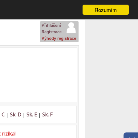
Rozumím
Přihlášení
Registrace
Výhody registrace
. C
|
Sk. D
|
Sk. E
|
Sk. F
rizika!