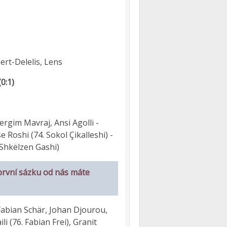
ert-Delelis, Lens
0:1)
Mergim Mavraj, Ansi Agolli -
 Roshi (74. Sokol Çikalleshi) -
 Shkëlzen Gashi)
první sázku od nás máte
Fabian Schär, Johan Djourou,
 (76. Fabian Frei), Granit