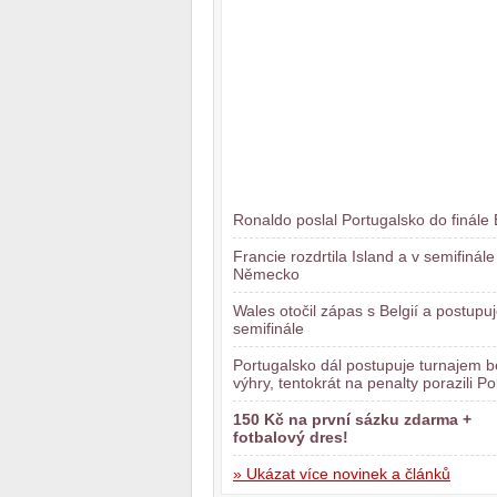
Ronaldo poslal Portugalsko do finále
Francie rozdrtila Island a v semifinál
Německo
Wales otočil zápas s Belgií a postupu
semifinále
Portugalsko dál postupuje turnajem b
výhry, tentokrát na penalty porazili Po
150 Kč na první sázku zdarma +
fotbalový dres!
» Ukázat více novinek a článků