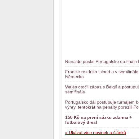
Ronaldo poslal Portugalsko do finále
Francie rozdrtila Island a v semifinál
Německo
Wales otočil zápas s Belgií a postupu
semifinále
Portugalsko dál postupuje turnajem b
výhry, tentokrát na penalty porazili Po
150 Kč na první sázku zdarma +
fotbalový dres!
» Ukázat více novinek a článků