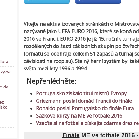
Vítejte na aktualizovaných stránkách o Mistrovstv
nazývané jako UEFA EURO 2016, které se koná od 
2016 ve Francii. EURO 2016 je již 15. ročník turnaj
rozdělených do šesti základních skupin po čtyře
formátu se odehraje celkem 51 zápasů a turnaj se
závislosti na rozpisu). Stejný herní systém byl ta
 Eura
světa mezi lety 1986 a 1994.
e vyzve
Nepřehlédněte:
je do
Portugalsko získalo titul mistrů Evropy
Griezmann poslal domácí Francii do finále
ez
lsko
Ronaldo poslal Portugalsko do finále Eura
Sázkové kurzy na ME ve fotbale 2016
Vsaďte si na fotbal a získejte zdarma dres r