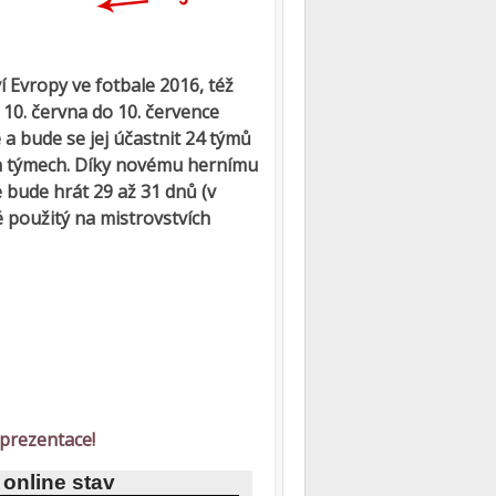
í Evropy ve fotbale 2016, též
10. června do 10. července
e a bude se jej účastnit 24 týmů
ch týmech. Díky novému hernímu
 bude hrát 29 až 31 dnů (v
ké použitý na mistrovstvích
eprezentace!