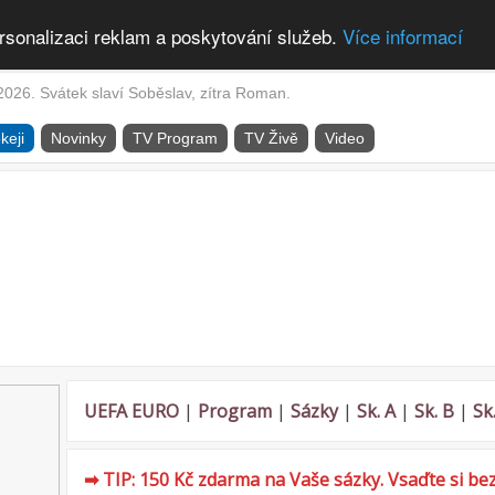
rsonalizaci reklam a poskytování služeb.
Více informací
2026. Svátek slaví Soběslav, zítra Roman.
keji
Novinky
TV Program
TV Živě
Video
UEFA EURO
|
Program
|
Sázky
|
Sk. A
|
Sk. B
|
Sk
➡ TIP: 150 Kč zdarma na Vaše sázky. Vsaďte si bez 