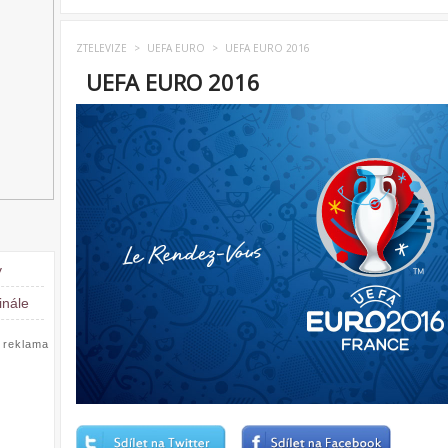
ZTELEVIZE
>
UEFA EURO
>
UEFA EURO 2016
UEFA EURO 2016
y
inále
reklama