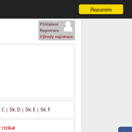
Rozumím
Přihlášení
Registrace
Výhody registrace
. C
|
Sk. D
|
Sk. E
|
Sk. F
rizika!