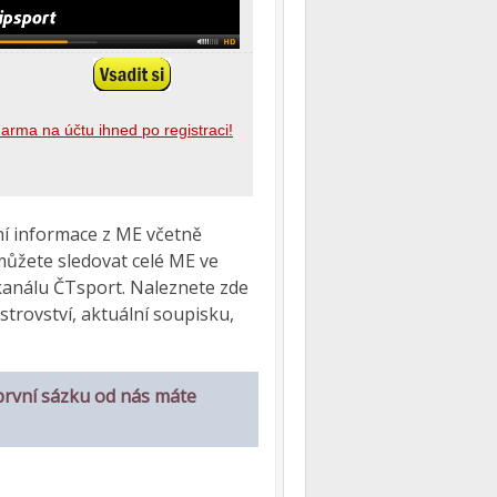
ní informace z ME včetně
ůžete sledovat celé ME ve
kanálu ČTsport. Naleznete zde
trovství, aktuální soupisku,
první sázku od nás máte