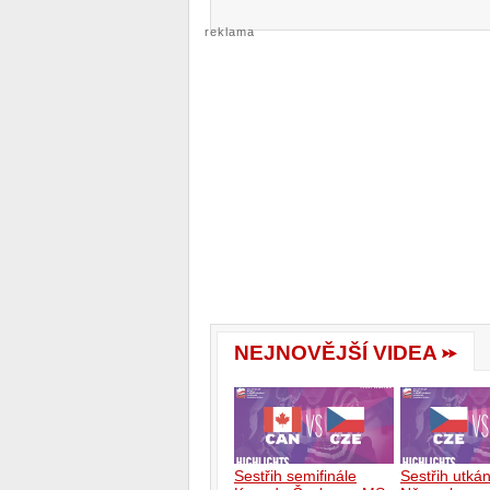
reklama
NEJNOVĚJŠÍ VIDEA
Sestřih semifinále
Sestřih utká