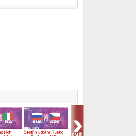
lepších
Sestřih utkání Rusko