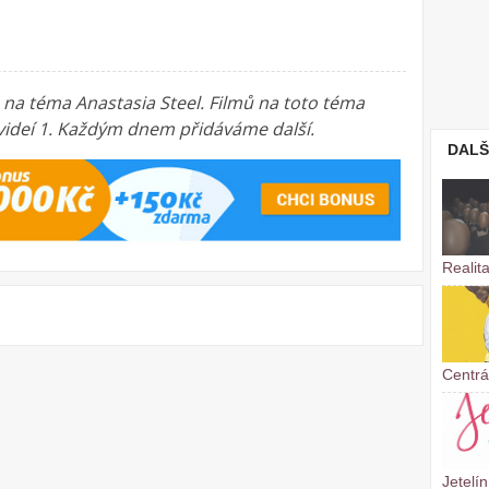
a na téma Anastasia Steel. Filmů na toto téma
 videí 1. Každým dnem přidáváme další.
DALŠ
Realit
Centrá
Jetelín