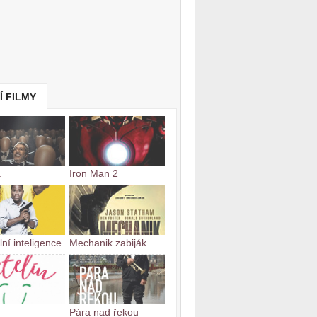
Í FILMY
a
Iron Man 2
lní inteligence
Mechanik zabiják
Pára nad řekou