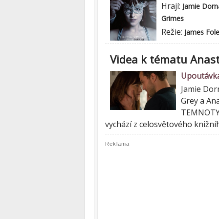
Hrají:
Jamie Dorn
Grimes
Režie:
James Fol
Videa k tématu Anast
Upoutávka:
Jamie Dorn
Grey a An
TEMNOTY, 
vychází z celosvětového knižn
Reklama