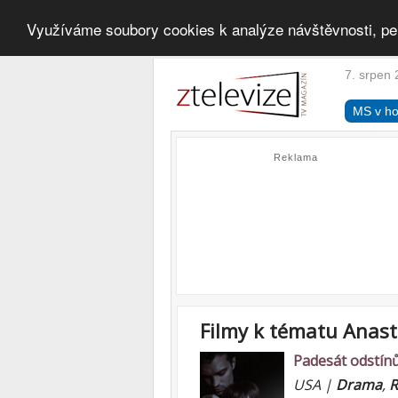
Využíváme soubory cookies k analýze návštěvnosti, pe
7. srpen 
MS v ho
Reklama
Filmy k tématu Anast
Padesát odstín
USA |
Drama
,
R