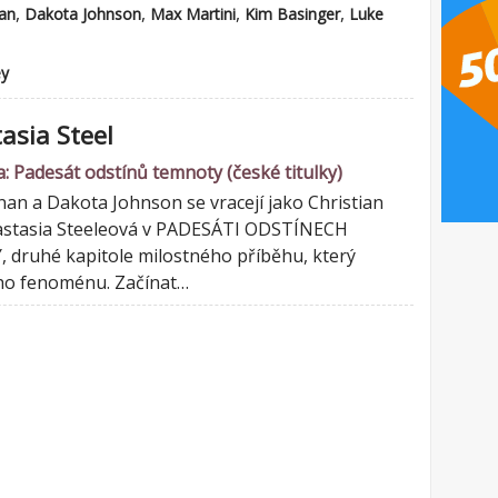
,
,
,
,
an
Dakota Johnson
Max Martini
Kim Basinger
Luke
ey
asia Steel
 Padesát odstínů temnoty (české titulky)
an a Dakota Johnson se vracejí jako Christian
astasia Steeleová v PADESÁTI ODSTÍNECH
druhé kapitole milostného příběhu, který
ího fenoménu. Začínat…