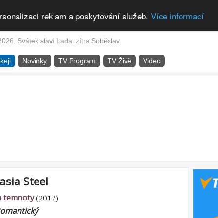
rsonalizaci reklam a poskytování služeb.
Více informací
2026. Svátek slaví Lada, zítra Soběslav.
keji
Novinky
TV Program
TV Živě
Video
asia Steel
ů temnoty
(2017)
omantický