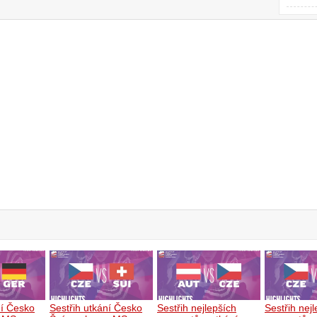
ní Česko
Sestřih utkání Česko
Sestřih nejlepších
Sestřih nej