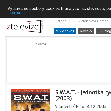
Využíváme soubory cookies k analýze návštěvnosti, pe
informací
9. srpen 2026. Svátek slaví Roman, z
MS v hokeji
Novinky
TV Pro
Reklama
S.W.A.T. - Jednotka r
(2003)
V kinech ČR: od
4.12.2003