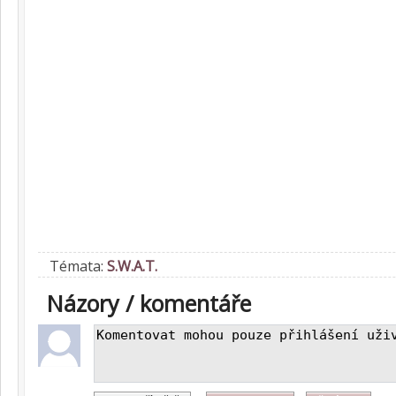
Témata:
S.W.A.T.
Názory / komentáře