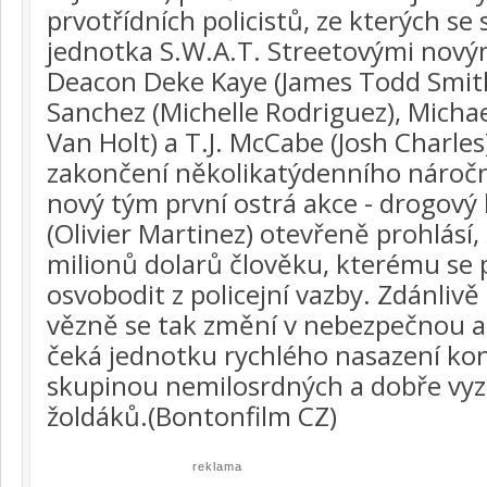
prvotřídních policistů, ze kterých se
jednotka S.W.A.T. Streetovými novým
Deacon Deke Kaye (James Todd Smith -
Sanchez (Michelle Rodriguez), Michae
Van Holt) a T.J. McCabe (Josh Charles
zakončení několikatýdenního nároč
nový tým první ostrá akce - drogový
(Olivier Martinez) otevřeně prohlásí,
milionů dolarů člověku, kterému se p
osvobodit z policejní vazby. Zdánlivě
vězně se tak změní v nebezpečnou a
čeká jednotku rychlého nasazení ko
skupinou nemilosrdných a dobře vy
žoldáků.(Bontonfilm CZ)
reklama