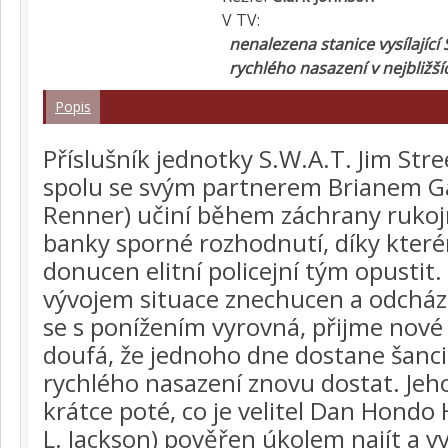
V TV:
nenalezena stanice vysílající 
rychlého nasazení v nejbližš
Popis
Příslušník jednotky S.W.A.T. Jim Stree
spolu se svým partnerem Brianem 
Renner) učiní během záchrany ruko
banky sporné rozhodnutí, díky kter
donucen elitní policejní tým opustit
vývojem situace znechucen a odchází 
se s ponížením vyrovná, přijme nové
doufá, že jednoho dne dostane šanci
rychlého nasazení znovu dostat. Jeh
krátce poté, co je velitel Dan Hondo
L. Jackson) pověřen úkolem najít a vy