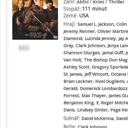
Žánr:
/
/
Akční
Krimi
Thriller
Stopáž:
111 minut
Země:
USA
Hrají:
,
Samuel L. Jackson
Colin 
,
Jeremy Renner
Olivier Martin
,
,
Diamond
Lucinda Jenney
Jay 
,
,
Gray
Clark Johnson
Jenya Lan
IMDb
,
,
Shannon Sturges
Jamal Duff
J
,
Van Holt
The Bishop Don Magi
,
Ashley Scott
Gregory Sporled
,
,
St. James
Jeff Wincott
Octavia
,
,
Brian Leckner
Noel Gugliemi
,
Gerald
Domenick Lombardozz
,
,
Forrest
Max Thayer
James D
,
Benjamin King
E. Roger Mitche
,
,
Davis
Lindsey Ginter
Page Ke
Scénář:
,
David McKenna
David
Režie:
Clark Johnson