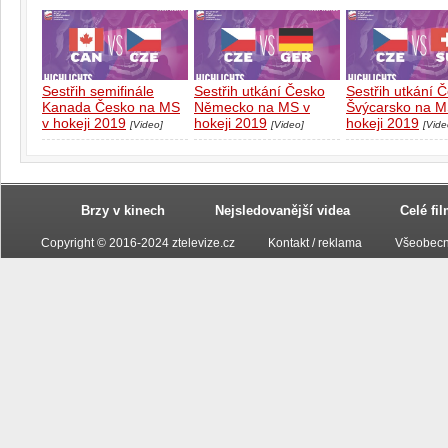
Sestřih semifinále
Sestřih utkání Česko
Sestřih utkání 
Kanada Česko na MS
Německo na MS v
Švýcarsko na M
v hokeji 2019
hokeji 2019
hokeji 2019
[Video]
[Video]
[Vide
Brzy v kinech
Nejsledovanější videa
Celé fi
Copyright © 2016-2024 ztelevize.cz
Kontakt / reklama
Všeobecn