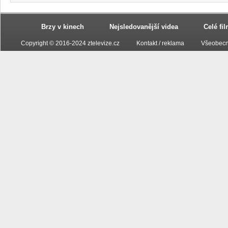
Brzy v kinech
Nejsledovanější videa
Celé fi
Copyright © 2016-2024 ztelevize.cz
Kontakt / reklama
Všeobecn