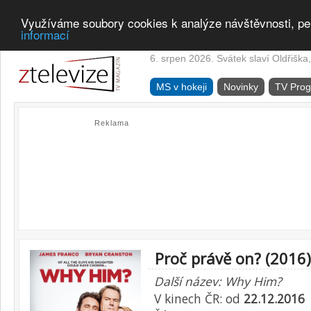
Využíváme soubory cookies k analýze návštěvnosti, pe
informací
6. srpen 2026. Svátek slaví Oldřiška,
MS v hokeji
Novinky
TV Pro
Reklama
Proč právě on? (2016)
Další název: Why Him?
V kinech ČR: od
22.12.2016