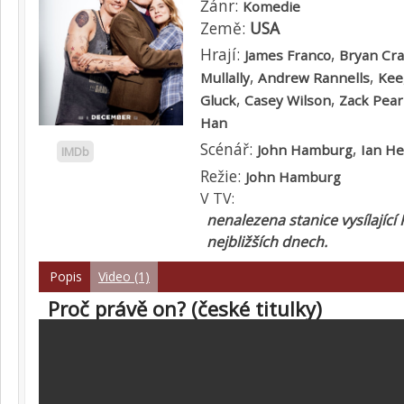
Žánr:
Komedie
Země:
USA
Hrají:
,
James Franco
Bryan Cr
,
,
Mullally
Andrew Rannells
Kee
,
,
Gluck
Casey Wilson
Zack Pea
Han
Scénář:
,
John Hamburg
Ian He
IMDb
Režie:
John Hamburg
V TV:
nenalezena stanice vysílající
nejbližších dnech.
Popis
Video (1)
Proč právě on? (české titulky)