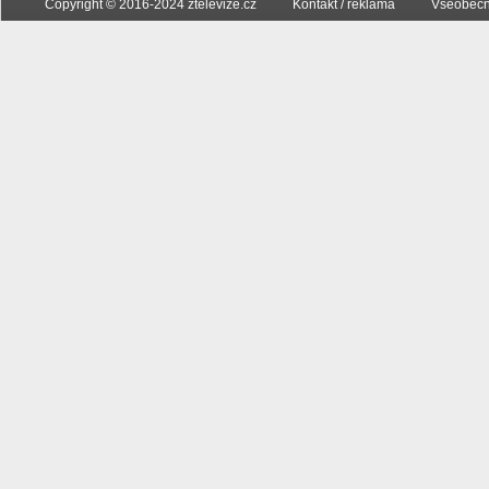
Copyright © 2016-2024 ztelevize.cz
Kontakt / reklama
Všeobecn