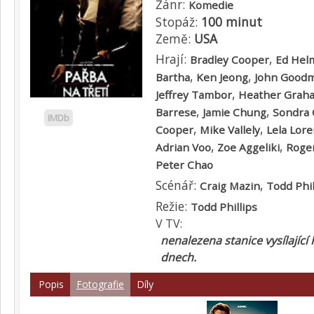
Žánr:
Komedie
Stopáž:
100 minut
Země:
USA
Hrají:
,
Bradley Cooper
Ed Hel
,
,
Bartha
Ken Jeong
John Good
,
Jeffrey Tambor
Heather Grah
,
,
Barrese
Jamie Chung
Sondra 
IMDb
,
,
Cooper
Mike Vallely
Lela Lor
,
,
Adrian Voo
Zoe Aggeliki
Roger
Peter Chao
Scénář:
,
Craig Mazin
Todd Phil
Režie:
Todd Phillips
V TV:
nenalezena stanice vysílající 
dnech.
Popis
Fotografie
Díly