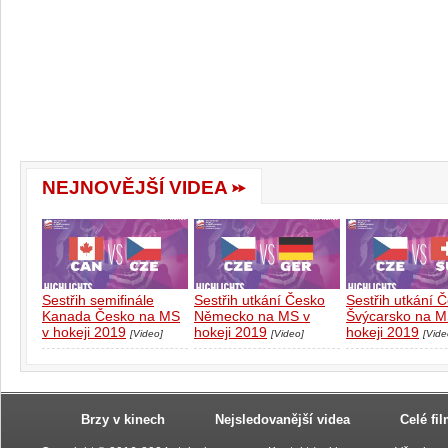
NEJNOVĚJŠÍ VIDEA
Sestřih semifinále
Sestřih utkání Česko
Sestřih utkání 
Kanada Česko na MS
Německo na MS v
Švýcarsko na M
v hokeji 2019
hokeji 2019
hokeji 2019
[Video]
[Video]
[Vide
Brzy v kinech
Nejsledovanější videa
Celé fi