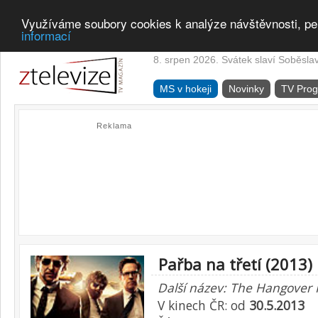
Využíváme soubory cookies k analýze návštěvnosti, pe
informací
8. srpen 2026. Svátek slaví Soběsla
MS v hokeji
Novinky
TV Pro
Reklama
Pařba na třetí (2013)
Další název: The Hangover P
V kinech ČR: od
30.5.2013