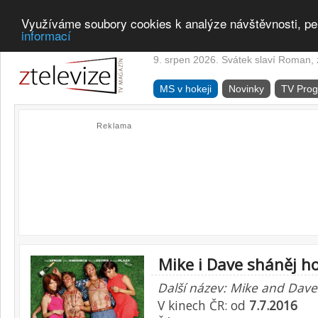
Využíváme soubory cookies k analýze návštěvnosti, pe
informací
9. srpen 2026. Svátek slaví Roman, z
MS v hokeji
Novinky
TV Pro
Reklama
Mike i Dave sháněj ho
Další název: Mike and Dav
V kinech ČR: od
7.7.2016