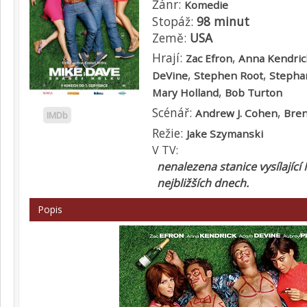
Žánr:
Komedie
Stopáž:
98 minut
Země:
USA
Hrají:
,
Zac Efron
Anna Kendric
,
,
DeVine
Stephen Root
Stephan
,
Mary Holland
Bob Turton
Scénář:
,
Andrew J. Cohen
Bren
IMDb
Režie:
Jake Szymanski
V TV:
nenalezena stanice vysílající
nejbližších dnech.
Popis