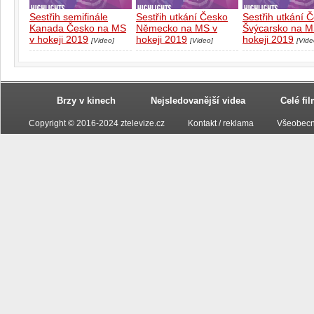
Sestřih semifinále
Sestřih utkání Česko
Sestřih utkání 
Kanada Česko na MS
Německo na MS v
Švýcarsko na M
v hokeji 2019
hokeji 2019
hokeji 2019
[Video]
[Video]
[Vide
Brzy v kinech
Nejsledovanější videa
Celé fi
Copyright © 2016-2024 ztelevize.cz
Kontakt / reklama
Všeobecn