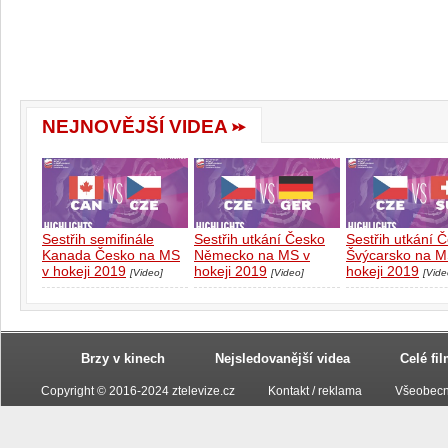
NEJNOVĚJŠÍ VIDEA
Sestřih semifinále
Sestřih utkání Česko
Sestřih utkání 
Kanada Česko na MS
Německo na MS v
Švýcarsko na M
v hokeji 2019
hokeji 2019
hokeji 2019
[Video]
[Video]
[Vide
Brzy v kinech
Nejsledovanější videa
Celé fi
Copyright © 2016-2024 ztelevize.cz
Kontakt / reklama
Všeobecn