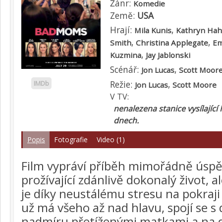
Žánr:
Komedie
Země:
USA
Hrají:
,
Mila Kunis
Kathryn Ha
,
,
Smith
Christina Applegate
Em
,
Kuzmina
Jay Jablonski
Scénář:
,
Jon Lucas
Scott Moor
Režie:
,
IMDb
Jon Lucas
Scott Moore
V TV:
nenalezena stanice vysílající 
dnech.
Popis
Fotografie
Video (1)
Film vypráví příběh mimořádně úsp
prožívající zdánlivě dokonalý život, a
je díky neustálému stresu na pokraji
už má všeho až nad hlavu, spojí se s
nadmíru přetíženými matkami a na d