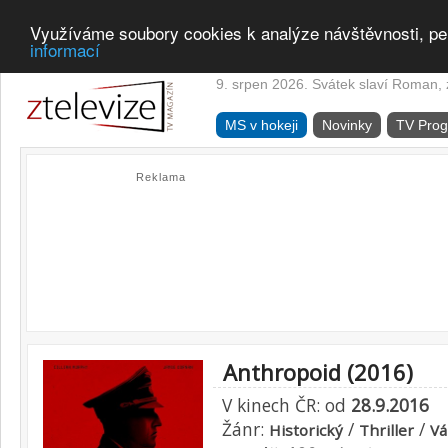
Využíváme soubory cookies k analýze návštěvnosti, pe
informací
9. srpen 2026. Svátek slaví Roman, z
MS v hokeji
Novinky
TV Pro
Reklama
Anthropoid (2016)
V kinech ČR: od
28.9.2016
Žánr:
/
/
Historický
Thriller
Vá