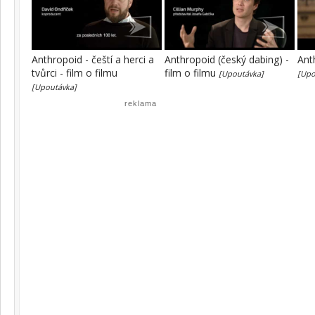
Anthropoid - čeští a herci a
Anthropoid (český dabing) -
Ant
tvůrci - film o filmu
film o filmu
[Upoutávka]
[Upo
[Upoutávka]
reklama