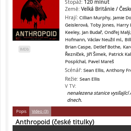
Stopáž:
120 minut
Země:
Velká Británie / Česk
Hrají:
,
Cillian Murphy
Jamie D
,
,
Geislerová
Toby Jones
Harry 
,
,
Keeley
Jan Budař
Ondřej Malý
,
,
Hofmann
Václav Neužil ml.
Bil
,
,
Brian Caspe
Detlef Bothe
Kar
IMDb
,
,
Řezníček
Jiří Šimek
Patrick Ka
,
Pospíchal
Pavel Mareš
Scénář:
,
Sean Ellis
Anthony Fr
Režie:
Sean Ellis
V TV:
nenalezena stanice vysílající
dnech.
Popis
Video (3)
Anthropoid (české titulky)