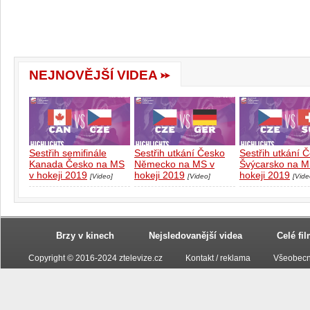
NEJNOVĚJŠÍ VIDEA
Sestřih semifinále
Sestřih utkání Česko
Sestřih utkání 
Kanada Česko na MS
Německo na MS v
Švýcarsko na M
v hokeji 2019
hokeji 2019
hokeji 2019
[Video]
[Video]
[Vide
Brzy v kinech
Nejsledovanější videa
Celé fi
Copyright © 2016-2024 ztelevize.cz
Kontakt / reklama
Všeobecn