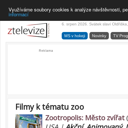
Využíváme soubory cookies k analýze návštěvnosti, pe
informací
6. srpen 2026. Svátek slaví Oldřiška,
MS v hokeji
Novinky
TV Pro
Reklama
Filmy k tématu zoo
Zootropolis: Město zvířat
(
USA |
Akční
,
Animovaný
,