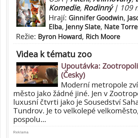
Komedie
,
Rodinný
| 109 
Hrají:
,
Ginnifer Goodwin
Ja
,
,
Elba
Jenny Slate
Nate Torr
Režie:
,
Byron Howard
Rich Moore
Videa k tématu zoo
Upoutávka: Zootropoli
(Česky)
Moderní metropole zvíř
město jako žádné jiné. Jen v Zootrop
luxusní čtvrti jako je Sousedství Sa
Tundrov. Je to velkolepé velkoměsto,
pospolu…
Reklama