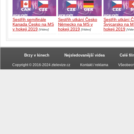
Sestřih semifinále
Sestřih utkání Česko
Sestřih utkání 
Kanada Česko na MS
Německo na MS v
Švýcarsko na M
v hokeji 2019
hokeji 2019
hokeji 2019
[Video]
[Video]
[Vide
Brzy v kinech
Nejsledovanější videa
Celé fi
Copyright © 2016-2024 ztelevize.cz
Kontakt / reklama
Všeobecn