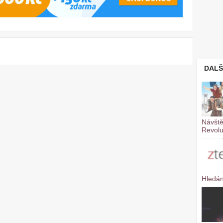
DALŠ
Návště
Revol
Hledán