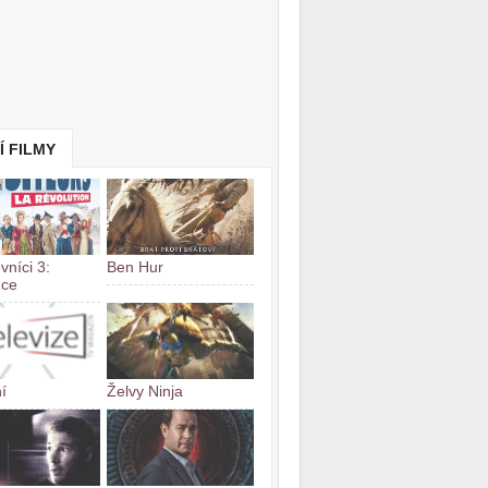
Í FILMY
vníci 3:
Ben Hur
uce
í
Želvy Ninja