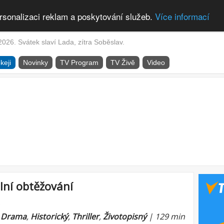
rsonalizaci reklam a poskytování služeb.
Více informací
2026. Svátek slaví Lada, zítra Soběslav.
keji
Novinky
TV Program
TV Živě
Video
lní obtěžování
)
|
Drama
,
Historický
,
Thriller
,
Životopisný
| 129 min