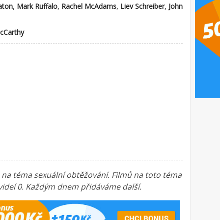
,
,
,
,
aton
Mark Ruffalo
Rachel McAdams
Liev Schreiber
John
cCarthy
a na téma sexuální obtěžování. Filmů na toto téma
 videí 0. Každým dnem přidáváme další.