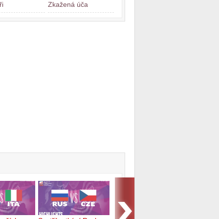
ři
Zkažená úča