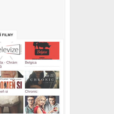
Í FILMY
la - Chrám
Belgica
ů
eň si
Chronic