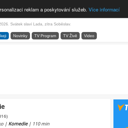
rsonalizaci reklam a poskytování služeb.
Více informací
2026. Svátek slaví Lada, zítra Soběslav.
keji
Novinky
TV Program
TV Živě
Video
ie
016)
ko |
Komedie
| 110 min