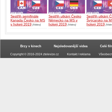
Sestřih semifinále
Sestřih utkání Česko
Sestřih utkání 
Kanada Česko na MS
Německo na MS v
Švýcarsko na M
v hokeji 2019
hokeji 2019
hokeji 2019
[Video]
[Video]
[Vide
Brzy v kinech
Nejsledovanější videa
Celé fi
Copyright © 2016-2024 ztelevize.cz
Kontakt / reklama
Všeobecn