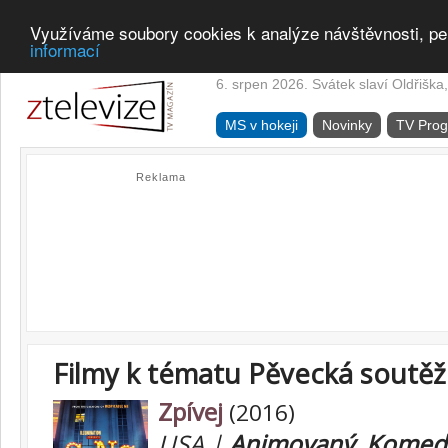
Využíváme soubory cookies k analýze návštěvnosti, pe
informací
6. srpen 2026. Svátek slaví Oldřiška,
MS v hokeji
Novinky
TV Pro
Reklama
Filmy k tématu Pěvecká soutěž
Zpívej
(2016)
USA |
Animovaný
,
Komed