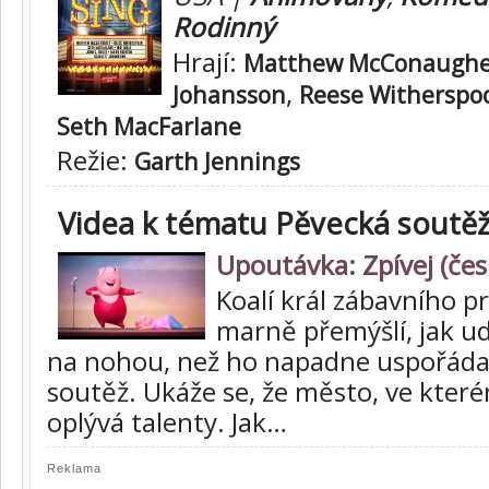
Rodinný
Hrají:
Matthew McConaugh
,
Johansson
Reese Witherspo
Seth MacFarlane
Režie:
Garth Jennings
Videa k tématu Pěvecká soutě
Upoutávka: Zpívej (čes
Koalí král zábavního p
marně přemýšlí, jak ud
na nohou, než ho napadne uspořád
soutěž. Ukáže se, že město, ve které
oplývá talenty. Jak…
Reklama