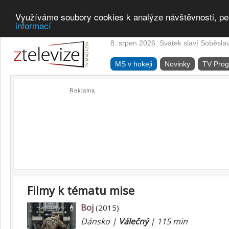
Využíváme soubory cookies k analýze návštěvnosti, pe
informací
8. srpen 2026. Svátek slaví Soběsla
MS v hokeji
Novinky
TV Pro
Reklama
Filmy k tématu mise
Boj
(2015)
Dánsko |
Válečný
| 115 min