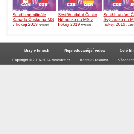
Sestřih semifinále
Sestřih utkání Česko
Sestřih utkání 
Kanada Česko na MS
Německo na MS v
Švýcarsko na M
v hokeji 2019
hokeji 2019
hokeji 2019
[Video]
[Video]
[Vide
Brzy v kinech
Nejsledovanější videa
Celé fi
Copyright © 2016-2024 ztelevize.cz
Kontakt / reklama
Všeobecn