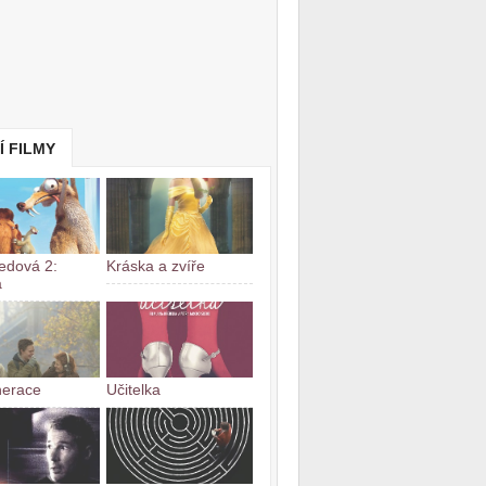
Í FILMY
edová 2:
Kráska a zvíře
a
nerace
Učitelka