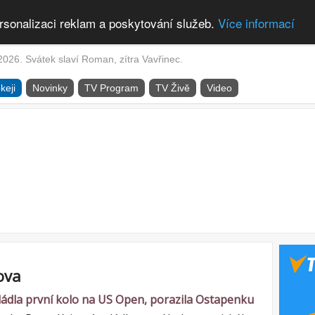
rsonalizaci reklam a poskytování služeb.
Více informací
2026. Svátek slaví Roman, zítra Vavřinec.
keji
Novinky
TV Program
TV Živě
Video
ova
ládla první kolo na US Open, porazila Ostapenku