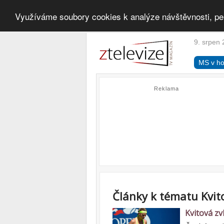
Využíváme soubory cookies k analýze návštěvnosti, pe
9. srpen 
MS v ho
Reklama
Články k tématu Kvit
Kvitová zv