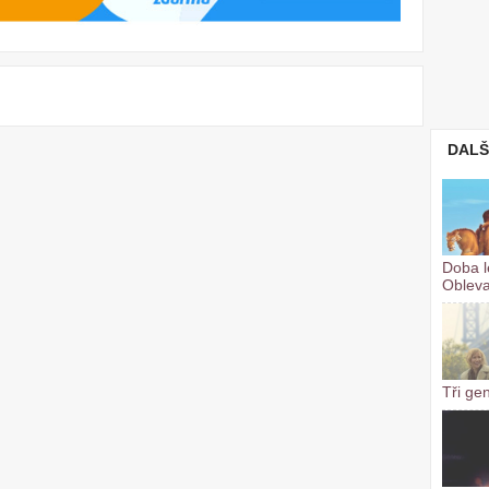
DALŠ
Doba l
Oblev
Tři ge