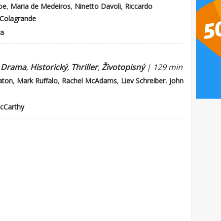
,
,
,
oe
Maria de Medeiros
Ninetto Davoli
Riccardo
 Colagrande
ra
)
|
Drama
,
Historický
,
Thriller
,
Životopisný
| 129 min
,
,
,
,
aton
Mark Ruffalo
Rachel McAdams
Liev Schreiber
John
cCarthy