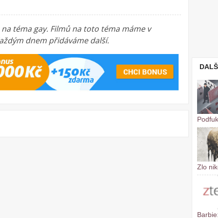
a na téma gay. Filmů na toto téma máme v
. Každým dnem přidáváme další.
DALŠ
Podfuk
Zlo ni
Barbie