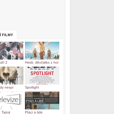
Í FILMY
áři 2
Heidi, děvčátko z hor
kdy nespí
Spotlight
: Tajná
Ptáci a lidé