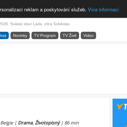
rsonalizaci reklam a poskytování služeb.
Více informací
2026. Svátek slaví Lada, zítra Soběslav.
keji
Novinky
TV Program
TV Živě
Video
/ Belgie |
Drama
,
Životopisný
| 86 min