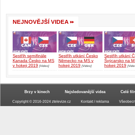
NEJNOVĚJŠÍ VIDEA
Sestřih semifinále
Sestřih utkání Česko
Sestřih utkání 
Kanada Česko na MS
Německo na MS v
Švýcarsko na M
v hokeji 2019
hokeji 2019
hokeji 2019
[Video]
[Video]
[Vide
Brzy v kinech
Nejsledovanější videa
Celé fi
Copyright © 2016-2024 ztelevize.cz
Kontakt / reklama
Všeobecn