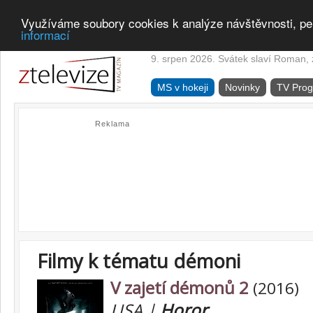
Využíváme soubory cookies k analýze návštěvnosti, pe
informací
9. srpen 2026. Svátek slaví Roman, z
MS v hokeji
Novinky
TV Pro
Reklama
Filmy k tématu démoni
V zajetí démonů 2
(2016)
USA |
Horor