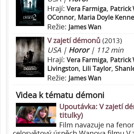
Hrají:
,
Vera Farmiga
Patrick
,
OConnor
Maria Doyle Kenn
Režie:
James Wan
V zajetí démonů
(2013)
USA |
Horor
| 112 min
Hrají:
,
Vera Farmiga
Patrick
,
,
Livingston
Lili Taylor
Shanl
Režie:
James Wan
Videa k tématu démoni
Upoutávka: V zajetí d
titulky)
Film navazuje na feno
celosvětový úspěch Wanova filmu V 