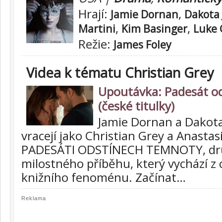
Hrají:
,
Jamie Dornan
Dakota
,
,
Martini
Kim Basinger
Luke 
Režie:
James Foley
Videa k tématu Christian Grey
Upoutávka: Padesát o
(české titulky)
Jamie Dornan a Dakot
vracejí jako Christian Grey a Anastas
PADESÁTI ODSTÍNECH TEMNOTY, dru
milostného příběhu, který vychází z
knižního fenoménu. Začínat…
Reklama