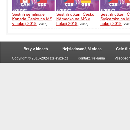
Sestřih semifinále
Sestřih utkání Česko
Sestřih utkání 
Kanada Česko na MS
Německo na MS v
Švýcarsko na M
v hokeji 2019
hokeji 2019
hokeji 2019
[Video]
[Video]
[Vide
Brzy v kinech
Nejsledovanější videa
Celé fi
Copyright © 2016-2024 ztelevize.cz
Kontakt / reklama
Všeobecn