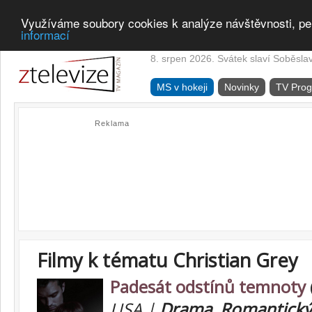
Využíváme soubory cookies k analýze návštěvnosti, pe
informací
8. srpen 2026. Svátek slaví Soběsla
MS v hokeji
Novinky
TV Pro
Reklama
Filmy k tématu Christian Grey
Padesát odstínů temnoty
USA |
Drama
,
Romantický