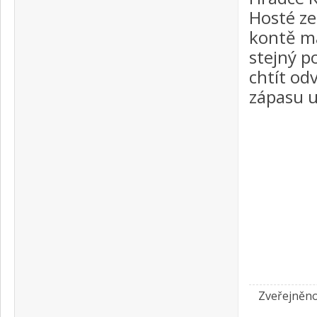
Hosté ze
kontě m
stejný p
chtít od
zápasu u
Zveřejněno