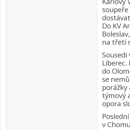
Karlovy 
soupeře 
dostávat 
Do KV Ar
Boleslav
na třetí
Sousedi 
Liberec.
do Olomo
se nemůžo
porážky 
týmový a
opora sl
Poslední
v Chomut