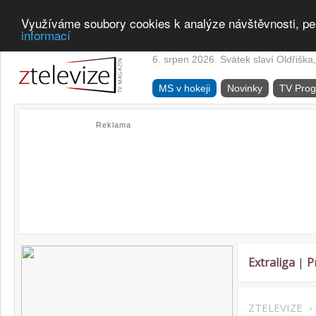
Využíváme soubory cookies k analýze návštěvnosti, pe
informací
6. srpen 2026. Svátek slaví Oldřiška,
MS v hokeji
Novinky
TV Pro
Reklama
Extraliga
|
P
ZTELEVIZE
>