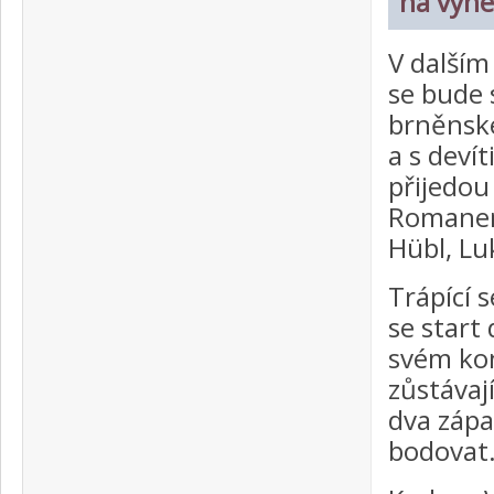
na výhe
V dalším
se bude 
brněnské
a s deví
přijedou
Romanem
Hübl, Lu
Trápící 
se start
svém kon
zůstávaj
dva zápa
bodovat