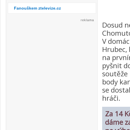
Fanouškem ztelevize.cz
reklama
Dosud ne
Chomutov
V domácí
Hrubec, 
na první
pyšnit d
soutěže 
body ka
se dosta
hráči.
Za 14 Kč
dáme za