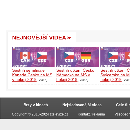
NEJNOVĚJŠÍ VIDEA
Sestřih semifinále
Sestřih utkání Česko
Sestřih utkání 
Kanada Česko na MS
Německo na MS v
Švýcarsko na M
v hokeji 2019
hokeji 2019
hokeji 2019
[Video]
[Video]
[Vide
Brzy v kinech
Nejsledovanější videa
Celé fi
Copyright © 2016-2024 ztelevize.cz
Kontakt / reklama
Všeobecn