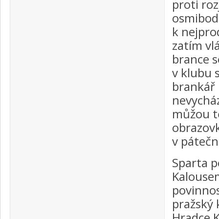
proti ro
osmibodo
k nejpr
zatím vl
brance s
v klubu 
brankář 
nevycház
můžou tě
obrazovk
v pátečn
Sparta 
Kalousem
povinnos
pražský 
Hradce K