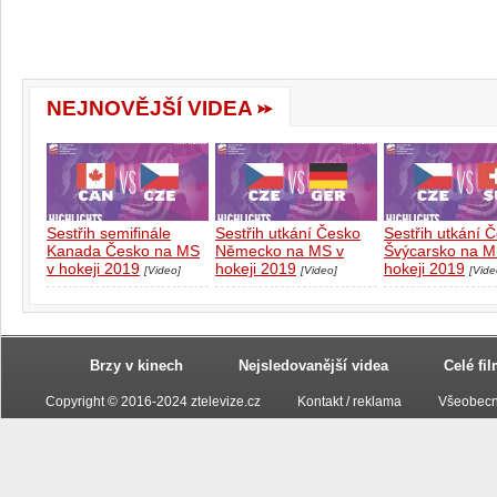
NEJNOVĚJŠÍ VIDEA
Sestřih semifinále
Sestřih utkání Česko
Sestřih utkání 
Kanada Česko na MS
Německo na MS v
Švýcarsko na M
v hokeji 2019
hokeji 2019
hokeji 2019
[Video]
[Video]
[Vide
Brzy v kinech
Nejsledovanější videa
Celé fi
Copyright © 2016-2024 ztelevize.cz
Kontakt / reklama
Všeobecn