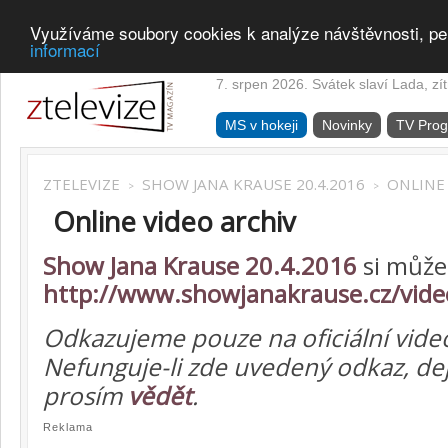
Využíváme soubory cookies k analýze návštěvnosti, pe
informací
7. srpen 2026. Svátek slaví Lada, zí
MS v hokeji
Novinky
TV Pro
ZTELEVIZE
SHOW JANA KRAUSE 20.4.2016
ONLINE
>
>
Online video archiv
Show Jana Krause 20.4.2016
si může
http://www.showjanakrause.cz/vide
Odkazujeme pouze na oficiální vide
Nefunguje-li zde uvedený odkaz, de
prosím
vědět
.
Reklama