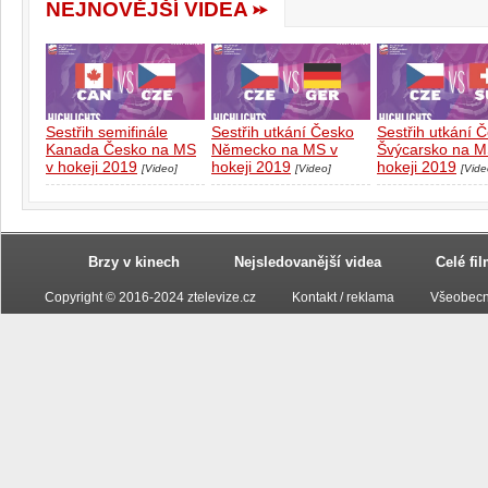
NEJNOVĚJŠÍ VIDEA
Sestřih semifinále
Sestřih utkání Česko
Sestřih utkání 
Kanada Česko na MS
Německo na MS v
Švýcarsko na M
v hokeji 2019
hokeji 2019
hokeji 2019
[Video]
[Video]
[Vide
Brzy v kinech
Nejsledovanější videa
Celé fi
Copyright © 2016-2024 ztelevize.cz
Kontakt / reklama
Všeobecn