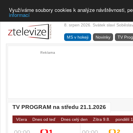
Využíváme soubory cookies k analýze návštěvnosti, pe
informací
8. srpen 2026. Svátek slaví Soběsla
MS v hokeji
Novinky
TV Pro
Reklama
TV PROGRAM na středu 21.1.2026
Včera
Dnes od teď
Dnes celý den
Zítra 9.8.
pondělí 1
00:00
00:00