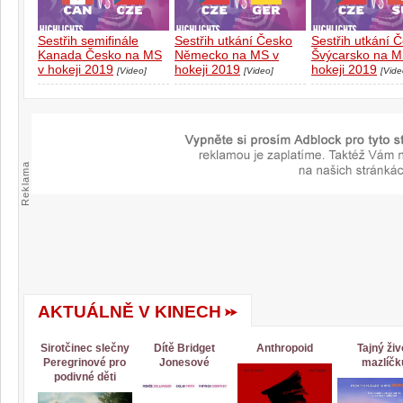
Sestřih semifinále
Sestřih utkání Česko
Sestřih utkání 
Kanada Česko na MS
Německo na MS v
Švýcarsko na M
v hokeji 2019
hokeji 2019
hokeji 2019
[Video]
[Video]
[Vide
Reklama
AKTUÁLNĚ V KINECH
Sirotčinec slečny
Dítě Bridget
Anthropoid
Tajný živ
Peregrinové pro
Jonesové
mazlíčk
podivné děti