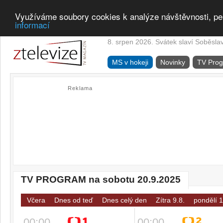
Využíváme soubory cookies k analýze návštěvnosti, pe
informací
8. srpen 2026. Svátek slaví Soběsla
MS v hokeji
Novinky
TV Pro
Reklama
TV PROGRAM na sobotu 20.9.2025
Včera
Dnes od teď
Dnes celý den
Zítra 9.8.
pondělí 1
00:00
00:00