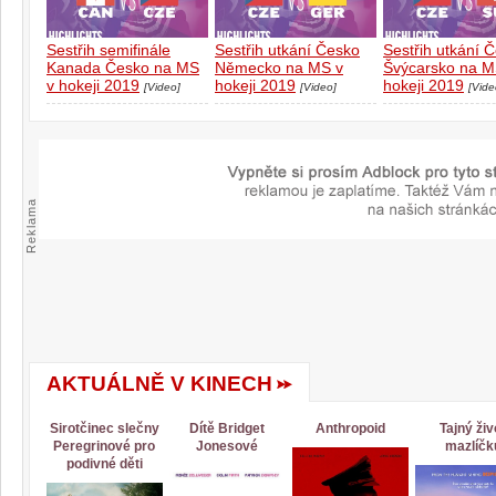
Sestřih semifinále
Sestřih utkání Česko
Sestřih utkání 
Kanada Česko na MS
Německo na MS v
Švýcarsko na M
v hokeji 2019
hokeji 2019
hokeji 2019
[Video]
[Video]
[Vide
Reklama
AKTUÁLNĚ V KINECH
Sirotčinec slečny
Dítě Bridget
Anthropoid
Tajný živ
Peregrinové pro
Jonesové
mazlíčk
podivné děti