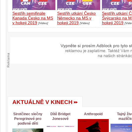
Sestřih semifinále
Sestřih utkání Česko
Sestřih utkání 
Kanada Česko na MS
Německo na MS v
Švýcarsko na M
v hokeji 2019
hokeji 2019
hokeji 2019
[Video]
[Video]
[Vide
Reklama
AKTUÁLNĚ V KINECH
Sirotčinec slečny
Dítě Bridget
Anthropoid
Tajný živ
Peregrinové pro
Jonesové
mazlíčk
podivné děti