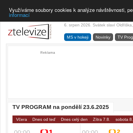
Využíváme soubory cookies k analýze návštěvnosti, pe
informací
6. srpen 2026. Svátek slaví Oldřiška,
MS v hokeji
Novinky
TV Pro
Reklama
TV PROGRAM na pondělí 23.6.2025
Včera
Dnes od teď
Dnes celý den
Zítra 7.8.
sobota 8.
00:00
00:00